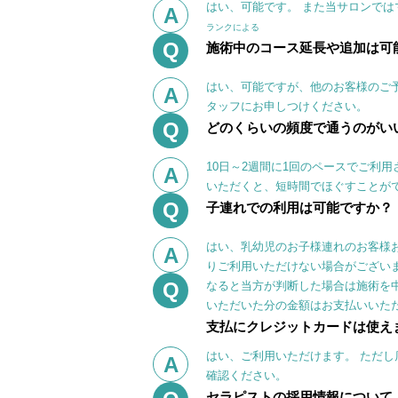
はい、可能です。 また当サロンで
A
ランクによる
Q
施術中のコース延長や追加は可
はい、可能ですが、他のお客様のご
A
タッフにお申しつけください。
Q
どのくらいの頻度で通うのがい
10日～2週間に1回のペースでご利
A
いただくと、短時間でほぐすことが
Q
子連れでの利用は可能ですか？
はい、乳幼児のお子様連れのお客様
A
りご利用いただけない場合がござい
Q
なると当方が判断した場合は施術を
いただいた分の金額はお支払いいた
支払にクレジットカードは使え
はい、ご利用いただけます。 ただ
A
確認ください。
セラピストの採用情報について