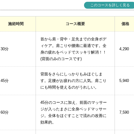
このコースを詳しく見る
施術時間
コース概要
価格
首から肩・背中・足先までの全身ボデ
ィケア。肩こりや腰痛に最適です。全
30分
4,290
身の疲れをベッドでスッキリ解消！！
(背面のみのコースです)
背面をさらにしっかりもみほぐしま
45分
す。足腰がお疲れの方に人気。肩こり
5,940
にも時間を使えるのがうれしい。
45分のコースに加え、前面のマッサー
ジが入ったまさに全身ベッドマッサー
60分
7,590
ジ。全体をほぐすことで流れの改善に
効果的。