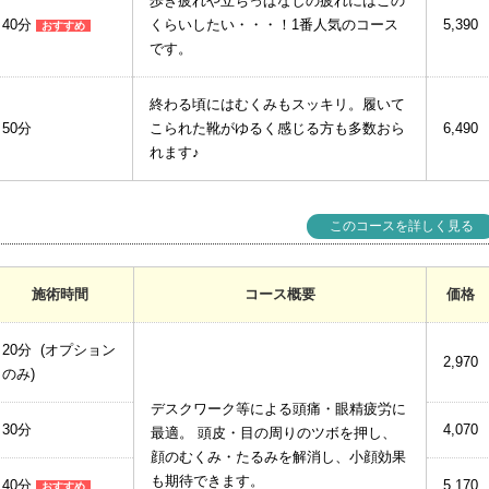
歩き疲れや立ちっぱなしの疲れにはこの
40分
くらいしたい・・・！1番人気のコース
5,390
おすすめ
です。
終わる頃にはむくみもスッキリ。履いて
50分
こられた靴がゆるく感じる方も多数おら
6,490
れます♪
このコースを詳しく見る
施術時間
コース概要
価格
20分 (オプション
2,970
のみ)
デスクワーク等による頭痛・眼精疲労に
30分
4,070
最適。 頭皮・目の周りのツボを押し、
顔のむくみ・たるみを解消し、小顔効果
も期待できます。
40分
5,170
おすすめ