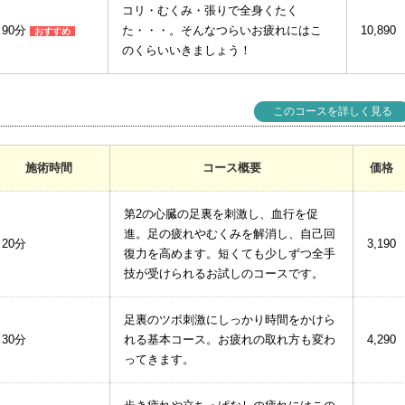
コリ・むくみ・張りで全身くたく
90分
た・・・。そんなつらいお疲れにはこ
10,890
おすすめ
のくらいいきましょう！
このコースを詳しく見る
施術時間
コース概要
価格
第2の心臓の足裏を刺激し、血行を促
進。足の疲れやむくみを解消し、自己回
20分
3,190
復力を高めます。短くても少しずつ全手
技が受けられるお試しのコースです。
足裏のツボ刺激にしっかり時間をかけら
30分
れる基本コース。お疲れの取れ方も変わ
4,290
ってきます。